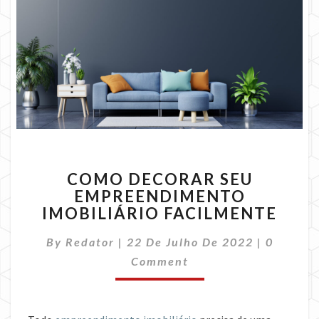
COMO
COMO DECORAR SEU
DECORAR
EMPREENDIMENTO
SEU
IMOBILIÁRIO FACILMENTE
EMPREENDIMENTO
IMOBILIÁRIO
Commen
By
Redator
|
22 De Julho De 2022
FACILMENTE
|
0
Comment