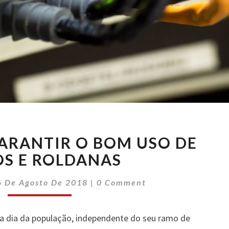
DICAS
GARANTIR O BOM USO DE
PARA
GARANTIR
S E ROLDANAS
O
Comments
BOM
6 De Agosto De 2018
|
0 Comment
USO
DE
 a dia da população, independente do seu ramo de
CABOS