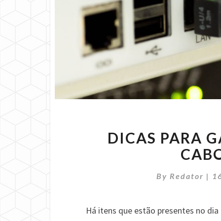
DICAS PARA 
CABO
By
Redator
|
1
Há itens que estão presentes no dia