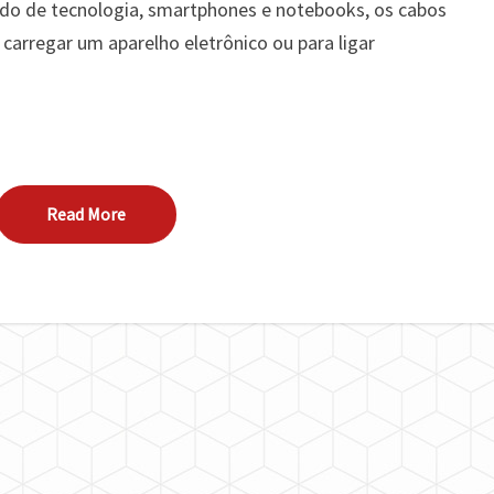
E
ndo de tecnologia, smartphones e notebooks, os cabos
ROLDANAS
 carregar um aparelho eletrônico ou para ligar
Read More
Read More