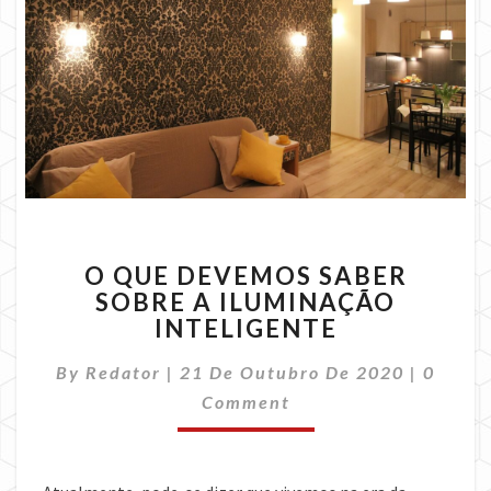
O
O QUE DEVEMOS SABER
QUE
SOBRE A ILUMINAÇÃO
DEVEMOS
INTELIGENTE
SABER
SOBRE
Comme
By
Redator
|
21 De Outubro De 2020
A
|
0
ILUMINAÇÃO
Comment
INTELIGENTE