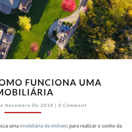
ENTENDA
COMO FUNCIONA UMA
COMO
FUNCIONA
MOBILIÁRIA
UMA
Comments
IMOBILIÁRIA
De Novembro De 2018
|
0 Comment
usca uma
imobiliária de imóveis
para realizar o sonho da