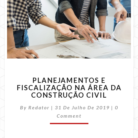
PLANEJAMENTOS
PLANEJAMENTOS E
E
FISCALIZAÇÃO NA ÁREA DA
FISCALIZAÇÃO
CONSTRUÇÃO CIVIL
NA
ÁREA
Commen
By
Redator
|
31 De Julho De 2019
DA
|
0
CONSTRUÇÃO
Comment
CIVIL