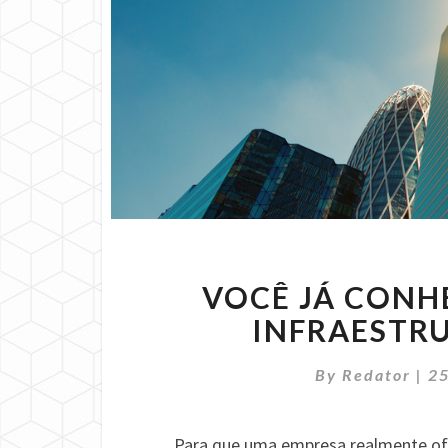
VOCÊ JÁ CONH
INFRAESTRU
By
Redator
|
25
Para que uma empresa realmente ofe