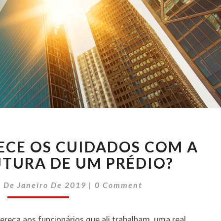
VOCÊ
ECE OS CUIDADOS COM A
JÁ
CONHECE
TURA DE UM PRÉDIO?
OS
Comments
CUIDADOS
 De Janeiro De 2019
|
0 Comment
COM
A
reça aos funcionários que ali trabalham, uma real
INFRAESTRUTURA