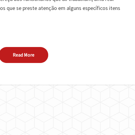
DE
os que se preste atenção em alguns específicos itens
UM
PRÉDIO?
Read More
Read More