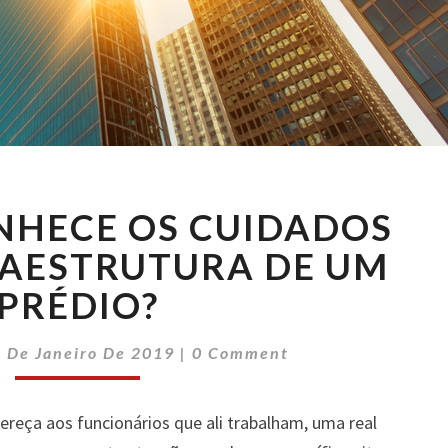
VOCÊ
NHECE OS CUIDADOS
JÁ
CONHECE
RAESTRUTURA DE UM
OS
PRÉDIO?
CUIDADOS
COM
Comments
A
 De Janeiro De 2019
|
0 Comment
INFRAESTRUTURA
DE
reça aos funcionários que ali trabalham, uma real
UM