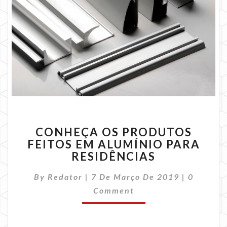
CONHEÇA
CONHEÇA OS PRODUTOS
OS
FEITOS EM ALUMÍNIO PARA
PRODUTOS
RESIDÊNCIAS
FEITOS
EM
Comment
By
Redator
|
7 De Março De 2019
ALUMÍNIO
|
0
PARA
Comment
RESIDÊNCIAS