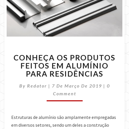
CONHEÇA
CONHEÇA OS PRODUTOS
OS
PRODUTOS
FEITOS EM ALUMÍNIO
FEITOS
PARA RESIDÊNCIAS
EM
ALUMÍNIO
Comment
By
Redator
|
7 De Março De 2019
|
0
PARA
Comment
RESIDÊNCIAS
Estruturas de alumínio são amplamente empregadas
em diversos setores, sendo um deles a construção