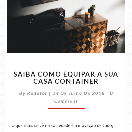
SAIBA
SAIBA COMO EQUIPAR A SUA
COMO
CASA CONTAINER
EQUIPAR
A
Commen
By
Redator
|
24 De Julho De 2018
|
0
SUA
CASA
Comment
CONTAINER
O que mais se vê na sociedade é a inovação de tudo,