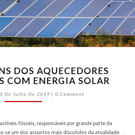
AS
NS DOS AQUECEDORES
VANTAGENS
DOS
IS COM ENERGIA SOLAR
AQUECEDORES
Comments
RESIDENCIAIS
3 De Julho De 2019
|
0 Comment
COM
ENERGIA
SOLAR
tíveis fósseis, responsáveis por grande parte da
u-se um dos assuntos mais discutidos da atualidade.
…