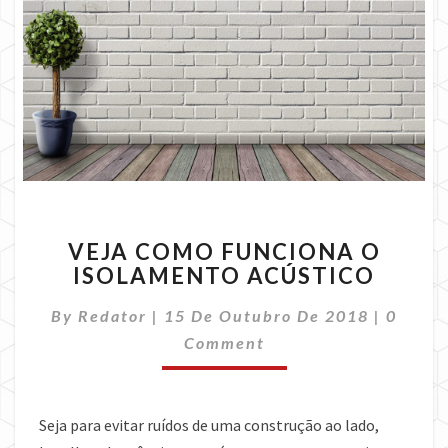
VEJA
VEJA COMO FUNCIONA O
COMO
ISOLAMENTO ACÚSTICO
FUNCIONA
O
Comme
By
Redator
|
15 De Outubro De 2018
|
0
ISOLAMENTO
ACÚSTICO
Comment
Seja para evitar ruídos de uma construção ao lado,