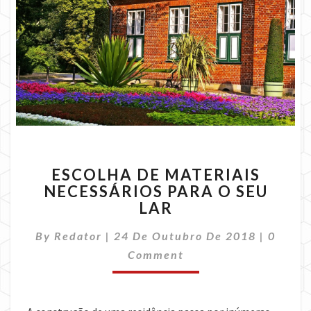
ESCOLHA
ESCOLHA DE MATERIAIS
DE
NECESSÁRIOS PARA O SEU
MATERIAIS
LAR
NECESSÁRIOS
PARA
Comme
By
Redator
|
24 De Outubro De 2018
O
|
0
SEU
Comment
LAR