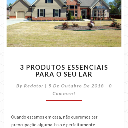
3
3 PRODUTOS ESSENCIAIS
PRODUTOS
PARA O SEU LAR
ESSENCIAIS
PARA
Commen
By
Redator
|
5 De Outubro De 2018
|
0
O
SEU
Comment
LAR
Quando estamos em casa, não queremos ter
preocupação alguma. Isso é perfeitamente