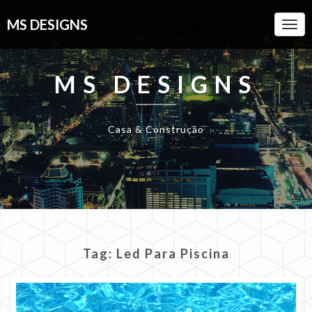
MS DESIGNS
Togg
Navi
MS DESIGNS
Casa & Construção
Tag:
Led Para Piscina