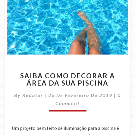
SAIBA
SAIBA COMO DECORAR A
COMO
ÁREA DA SUA PISCINA
DECORAR
A
Comme
By
Redator
|
26 De Fevereiro De 2019
|
0
ÁREA
DA
Comment
SUA
PISCINA
Um projeto bem feito de iluminação para a piscina é