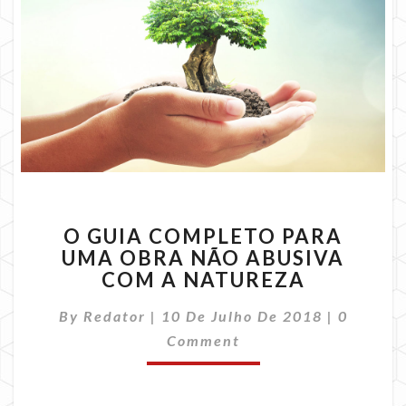
O
O GUIA COMPLETO PARA
GUIA
UMA OBRA NÃO ABUSIVA
COMPLETO
COM A NATUREZA
PARA
UMA
Commen
By
Redator
|
10 De Julho De 2018
OBRA
|
0
NÃO
Comment
ABUSIVA
COM
A