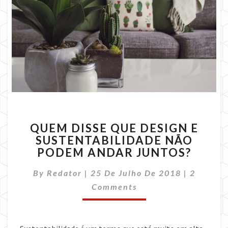
QUEM
QUEM DISSE QUE DESIGN E
DISSE
SUSTENTABILIDADE NÃO
QUE
PODEM ANDAR JUNTOS?
DESIGN
E
Commen
By
Redator
|
25 De Julho De 2018
SUSTENTABILIDADE
|
2
NÃO
Comments
PODEM
ANDAR
JUNTOS?