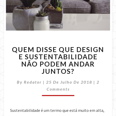
QUEM
QUEM DISSE QUE DESIGN
DISSE
QUE
E SUSTENTABILIDADE
DESIGN
NÃO PODEM ANDAR
E
JUNTOS?
SUSTENTABILIDADE
NÃO
Commen
By
Redator
|
25 De Julho De 2018
|
2
PODEM
ANDAR
Comments
JUNTOS?
Sustentabilidade é um termo que está muito em alta,