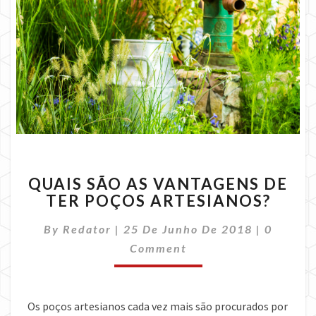
QUAIS
QUAIS SÃO AS VANTAGENS DE
SÃO
TER POÇOS ARTESIANOS?
AS
VANTAGENS
Commen
By
Redator
|
25 De Junho De 2018
|
0
DE
TER
Comment
POÇOS
ARTESIANOS?
Os poços artesianos cada vez mais são procurados por