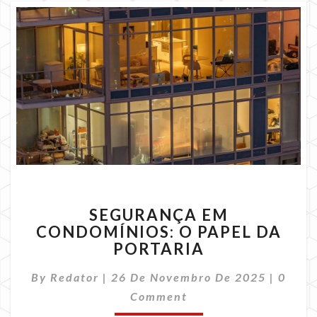
SEGURANÇA
SEGURANÇA EM
EM
CONDOMÍNIOS: O PAPEL DA
CONDOMÍNIOS:
PORTARIA
O
PAPEL
Comme
By
Redator
|
26 De Novembro De 2025
DA
|
0
PORTARIA
Comment