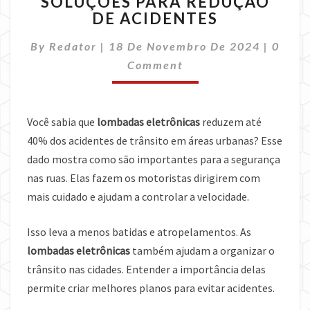
SOLUÇÕES PARA REDUÇÃO
SOLUÇÕES
DE ACIDENTES
PARA
REDUÇÃO
Comme
By
Redator
|
18 De Novembro De 2024
DE
|
0
ACIDENTES
Comment
Você sabia que
lombadas eletrônicas
reduzem até
40% dos acidentes de trânsito em áreas urbanas? Esse
dado mostra como são importantes para a segurança
nas ruas. Elas fazem os motoristas dirigirem com
mais cuidado e ajudam a controlar a velocidade.
Isso leva a menos batidas e atropelamentos. As
lombadas eletrônicas
também ajudam a organizar o
trânsito nas cidades. Entender a importância delas
permite criar melhores planos para evitar acidentes.