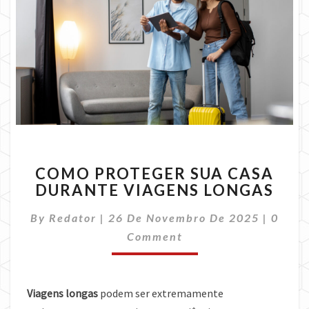
COMO
COMO PROTEGER SUA CASA
PROTEGER
DURANTE VIAGENS LONGAS
SUA
CASA
Comme
By
Redator
|
26 De Novembro De 2025
|
0
DURANTE
VIAGENS
Comment
LONGAS
Viagens longas
podem ser extremamente