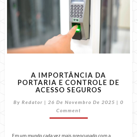
A
A IMPORTÂNCIA DA
IMPORTÂNCIA
PORTARIA E CONTROLE DE
DA
ACESSO SEGUROS
PORTARIA
E
Comme
By
Redator
|
26 De Novembro De 2025
CONTROLE
|
0
DE
Comment
ACESSO
SEGUROS
Em um mundo cada vez mais preocupado com a