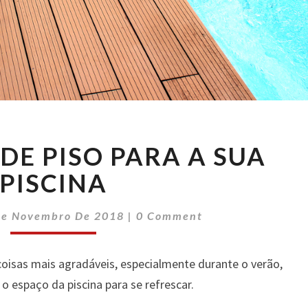
3
DE PISO PARA A SUA
MODELOS
DE
PISCINA
PISO
PARA
Comments
De Novembro De 2018
|
0 Comment
A
SUA
PISCINA
oisas mais agradáveis, especialmente durante o verão,
 espaço da piscina para se refrescar.