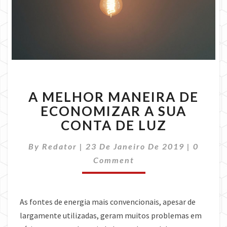
A
A MELHOR MANEIRA DE
MELHOR
MANEIRA
ECONOMIZAR A SUA
DE
CONTA DE LUZ
ECONOMIZAR
A
Commen
By
Redator
|
23 De Janeiro De 2019
|
0
SUA
Comment
CONTA
DE
LUZ
As fontes de energia mais convencionais, apesar de
largamente utilizadas, geram muitos problemas em