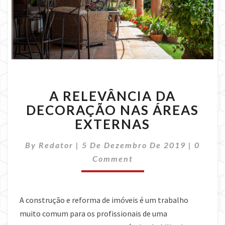
A
A RELEVÂNCIA DA
RELEVÂNCIA
DA
DECORAÇÃO NAS ÁREAS
DECORAÇÃO
EXTERNAS
NAS
ÁREAS
Comme
By
Redator
|
5 De Dezembro De 2019
|
0
EXTERNAS
Comment
A construção e reforma de imóveis é um trabalho
muito comum para os profissionais de uma