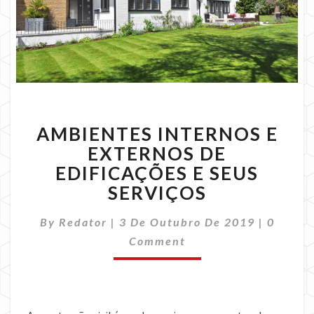
AMBIENTES
AMBIENTES INTERNOS E
INTERNOS
E
EXTERNOS DE
EXTERNOS
EDIFICAÇÕES E SEUS
DE
SERVIÇOS
EDIFICAÇÕES
E
Commen
By
Redator
|
3 De Outubro De 2019
|
0
SEUS
SERVIÇOS
Comment