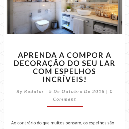
APRENDA
APRENDA A COMPOR A
A
COMPOR
DECORAÇÃO DO SEU LAR
A
COM ESPELHOS
DECORAÇÃO
INCRÍVEIS!
DO
SEU
Commen
By
Redator
|
5 De Outubro De 2018
|
0
LAR
COM
Comment
ESPELHOS
INCRÍVEIS!
Ao contrário do que muitos pensam, os espelhos são