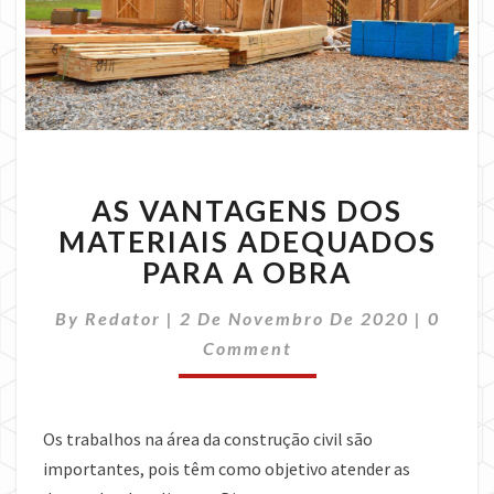
AS
AS VANTAGENS DOS
VANTAGENS
DOS
MATERIAIS ADEQUADOS
MATERIAIS
PARA A OBRA
ADEQUADOS
PARA
Comme
By
Redator
|
2 De Novembro De 2020
|
0
A
Comment
OBRA
Os trabalhos na área da construção civil são
importantes, pois têm como objetivo atender as