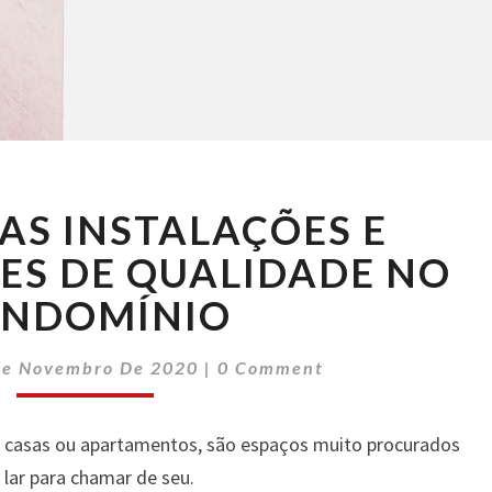
O
DAS INSTALAÇÕES E
PAPEL
DAS
S DE QUALIDADE NO
INSTALAÇÕES
NDOMÍNIO
E
MANUTENÇÕES
Comments
DE
De Novembro De 2020
|
0 Comment
QUALIDADE
NO
de casas ou apartamentos, são espaços muito procurados
CONDOMÍNIO
 lar para chamar de seu.