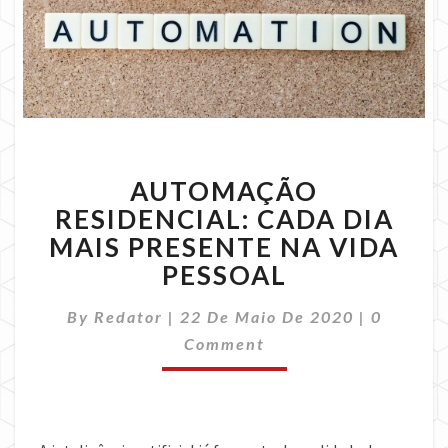
AUTOMAÇÃO
AUTOMAÇÃO
RESIDENCIAL:
CADA
RESIDENCIAL: CADA DIA
DIA
MAIS PRESENTE NA VIDA
MAIS
PESSOAL
PRESENTE
NA
Comment
By
Redator
|
22 De Maio De 2020
|
0
VIDA
PESSOAL
Comment