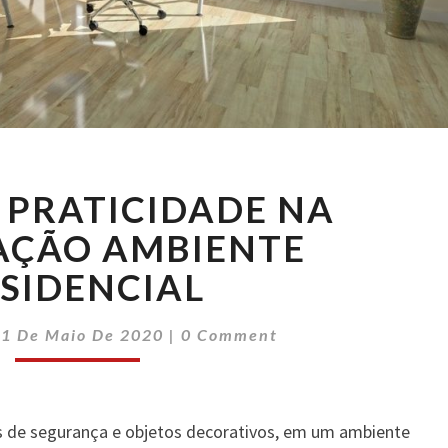
BELEZA
 PRATICIDADE NA
E
PRATICIDADE
AÇÃO AMBIENTE
NA
SIDENCIAL
DECORAÇÃO
AMBIENTE
Comments
RESIDENCIAL
21 De Maio De 2020
|
0 Comment
 de segurança e objetos decorativos, em um ambiente