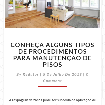
CONHEÇA
CONHEÇA ALGUNS TIPOS
ALGUNS
TIPOS
DE PROCEDIMENTOS
DE
PARA MANUTENÇÃO DE
PROCEDIMENTOS
PISOS
PARA
MANUTENÇÃO
Comment
By
Redator
|
5 De Julho De 2018
|
0
DE
PISOS
Comment
A raspagem de tacos pode ser sucedida da aplicação de