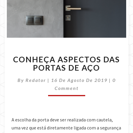
CONHEÇA
CONHEÇA ASPECTOS DAS
ASPECTOS
DAS
PORTAS DE AÇO
PORTAS
DE
Commen
By
Redator
|
16 De Agosto De 2019
|
0
AÇO
Comment
A escolha da porta deve ser realizada com cautela,
uma vez que está diretamente ligada com a segurança