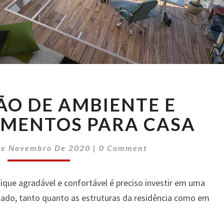
DECORAÇÃO
O DE AMBIENTE E
DE
AMBIENTE
EMENTOS PARA CASA
E
OUTROS
Comments
De Novembro De 2020
|
0 Comment
ELEMENTOS
PARA
CASA
que agradável e confortável é preciso investir em uma
idado, tanto quanto as estruturas da residência como em