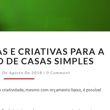
DICAS
S E CRIATIVAS PARA A
BARATAS
E
 DE CASAS SIMPLES
CRIATIVAS
PARA
Comments
1 De Agosto De 2018
|
0 Comment
A
DECORAÇÃO
DE
 criatividade, mesmo com orçamento baixo, é possível
CASAS
SIMPLES