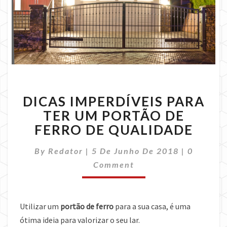
DICAS
DICAS IMPERDÍVEIS PARA
IMPERDÍVEIS
PARA
TER UM PORTÃO DE
TER
FERRO DE QUALIDADE
UM
PORTÃO
Comment
By
Redator
|
5 De Junho De 2018
|
0
DE
Comment
FERRO
DE
QUALIDADE
Utilizar um
portão de ferro
para a sua casa, é uma
ótima ideia para valorizar o seu lar.