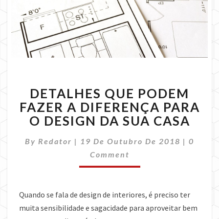
DETALHES
DETALHES QUE PODEM
QUE
PODEM
FAZER A DIFERENÇA PARA
FAZER
O DESIGN DA SUA CASA
A
DIFERENÇA
Comme
By
Redator
|
19 De Outubro De 2018
|
0
PARA
Comment
O
DESIGN
DA
SUA
Quando se fala de design de interiores, é preciso ter
CASA
muita sensibilidade e sagacidade para aproveitar bem