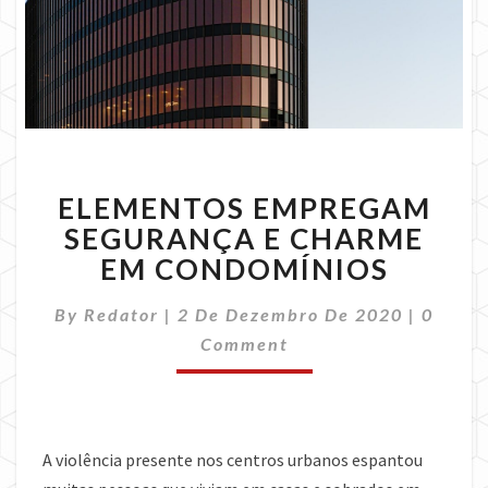
ELEMENTOS
ELEMENTOS EMPREGAM
EMPREGAM
SEGURANÇA
SEGURANÇA E CHARME
E
EM CONDOMÍNIOS
CHARME
EM
Comme
By
Redator
|
2 De Dezembro De 2020
|
0
CONDOMÍNIOS
Comment
A violência presente nos centros urbanos espantou