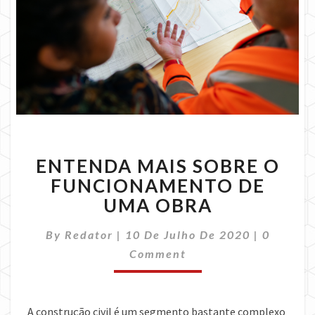
ENTENDA
ENTENDA MAIS SOBRE O
MAIS
SOBRE
FUNCIONAMENTO DE
O
UMA OBRA
FUNCIONAMENTO
DE
Commen
By
Redator
|
10 De Julho De 2020
|
0
UMA
Comment
OBRA
A construção civil é um segmento bastante complexo