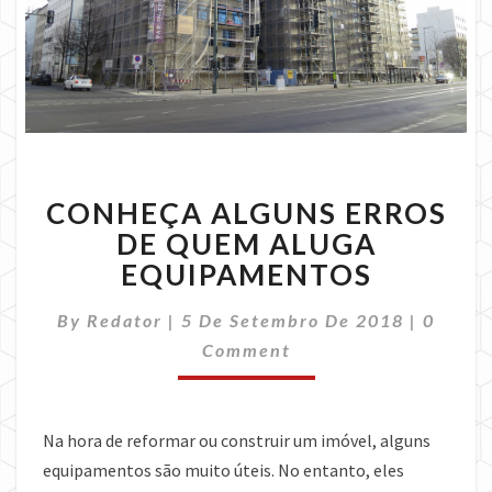
CONHEÇA
CONHEÇA ALGUNS ERROS
ALGUNS
ERROS
DE QUEM ALUGA
DE
EQUIPAMENTOS
QUEM
ALUGA
Comme
By
Redator
|
5 De Setembro De 2018
|
0
EQUIPAMENTOS
Comment
Na hora de reformar ou construir um imóvel, alguns
equipamentos são muito úteis. No entanto, eles