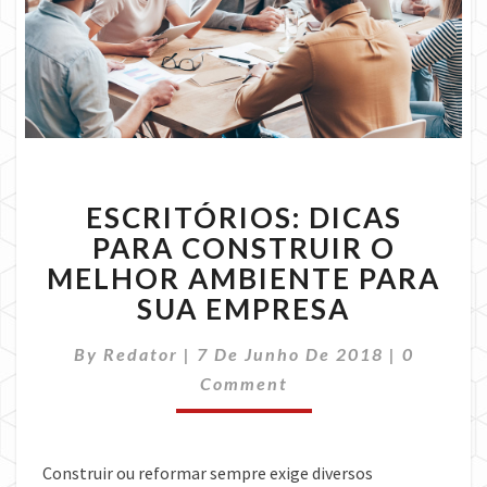
ESCRITÓRIOS:
ESCRITÓRIOS: DICAS
DICAS
PARA
PARA CONSTRUIR O
CONSTRUIR
MELHOR AMBIENTE PARA
O
SUA EMPRESA
MELHOR
AMBIENTE
Comment
By
Redator
|
7 De Junho De 2018
|
0
PARA
SUA
Comment
EMPRESA
Construir ou reformar sempre exige diversos