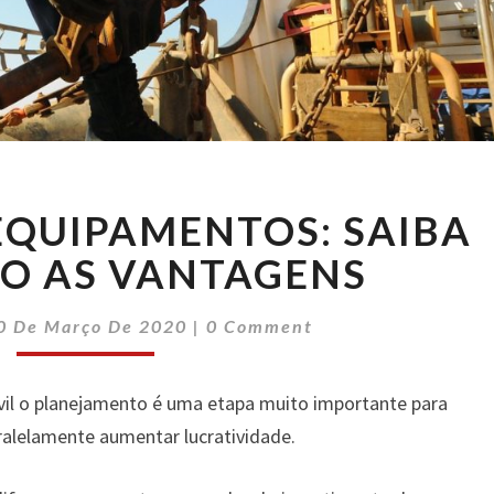
LOCAÇÃO
EQUIPAMENTOS: SAIBA
DE
EQUIPAMENTOS:
ÃO AS VANTAGENS
SAIBA
QUAIS
Comments
0 De Março De 2020
|
0 Comment
SÃO
AS
VANTAGENS
vil o planejamento é uma etapa muito importante para
ralelamente aumentar lucratividade.