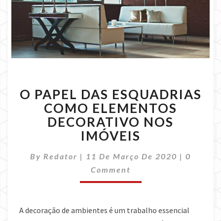
O
O PAPEL DAS ESQUADRIAS
PAPEL
DAS
COMO ELEMENTOS
ESQUADRIAS
DECORATIVO NOS
COMO
IMÓVEIS
ELEMENTOS
DECORATIVO
Commen
By
Redator
|
11 De Março De 2020
|
0
NOS
IMÓVEIS
Comment
A decoração de ambientes é um trabalho essencial