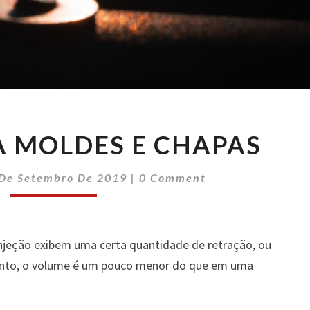
PINOS
A MOLDES E CHAPAS
PARA
MOLDES
Comments
E
 De Setembro De 2019
|
0 Comment
CHAPAS
jeção exibem uma certa quantidade de retração, ou
ento, o volume é um pouco menor do que em uma