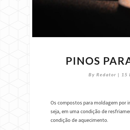
PINOS PAR
By
Redator
|
15
Os compostos para moldagem por in
seja, em uma condição de resfriam
condição de aquecimento.