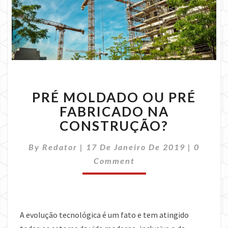
PRÉ
PRÉ MOLDADO OU PRÉ
MOLDADO
OU
FABRICADO NA
PRÉ
CONSTRUÇÃO?
FABRICADO
NA
Commen
By
Redator
|
17 De Janeiro De 2019
|
0
CONSTRUÇÃO?
Comment
A evolução tecnológica é um fato e tem atingido