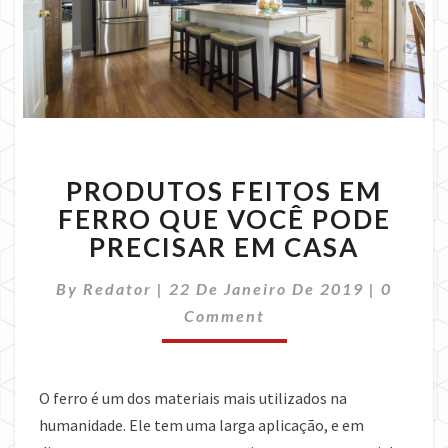
PRODUTOS
PRODUTOS FEITOS EM
FEITOS
EM
FERRO QUE VOCÊ PODE
FERRO
PRECISAR EM CASA
QUE
VOCÊ
Commen
By
Redator
|
22 De Janeiro De 2019
|
0
PODE
Comment
PRECISAR
EM
CASA
O ferro é um dos materiais mais utilizados na
humanidade. Ele tem uma larga aplicação, e em