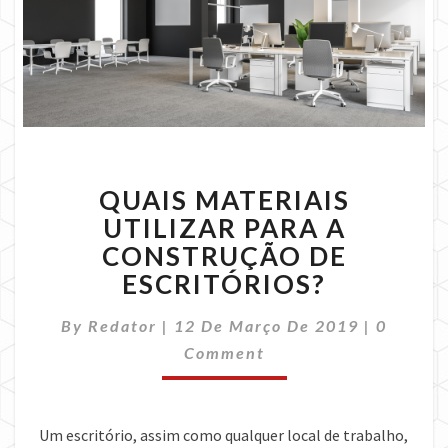
QUAIS
QUAIS MATERIAIS
MATERIAIS
UTILIZAR
UTILIZAR PARA A
PARA
CONSTRUÇÃO DE
A
ESCRITÓRIOS?
CONSTRUÇÃO
DE
Commen
By
Redator
|
12 De Março De 2019
|
0
ESCRITÓRIOS?
Comment
Um escritório, assim como qualquer local de trabalho,