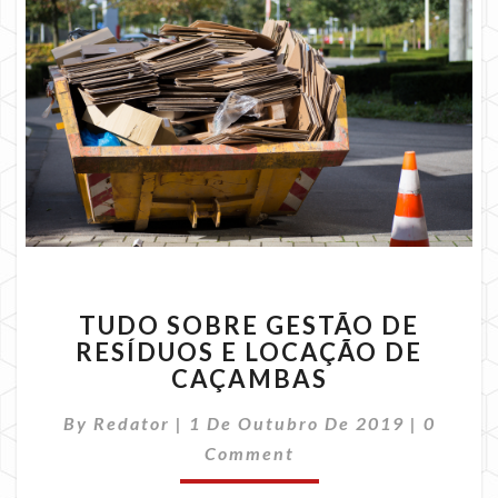
TUDO
TUDO SOBRE GESTÃO DE
SOBRE
RESÍDUOS E LOCAÇÃO DE
GESTÃO
CAÇAMBAS
DE
RESÍDUOS
Commen
By
Redator
|
1 De Outubro De 2019
E
|
0
LOCAÇÃO
Comment
DE
CAÇAMBAS