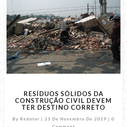
RESÍDUOS
RESÍDUOS SÓLIDOS DA
SÓLIDOS
CONSTRUÇÃO CIVIL DEVEM
DA
TER DESTINO CORRETO
CONSTRUÇÃO
CIVIL
Comme
By
Redator
|
25 De Novembro De 2019
DEVEM
|
0
TER
Comment