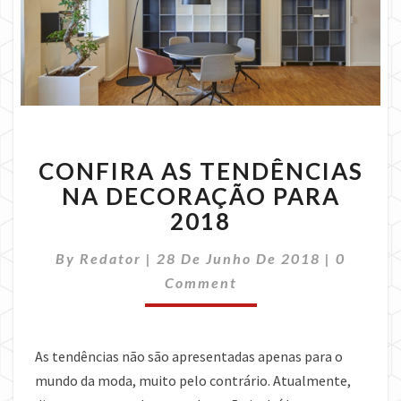
CONFIRA
CONFIRA AS TENDÊNCIAS
AS
TENDÊNCIAS
NA DECORAÇÃO PARA
NA
2018
DECORAÇÃO
PARA
Commen
By
Redator
|
28 De Junho De 2018
|
0
2018
Comment
As tendências não são apresentadas apenas para o
mundo da moda, muito pelo contrário. Atualmente,