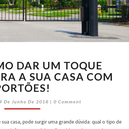
SAIBA
MO DAR UM TOQUE
COMO
DAR
ARA A SUA CASA COM
UM
PORTÕES!
TOQUE
ESPECIAL
Comments
PARA
9 De Junho De 2018
|
0 Comment
A
SUA
 sua casa, pode surgir uma grande dúvida: qual o tipo de
CASA