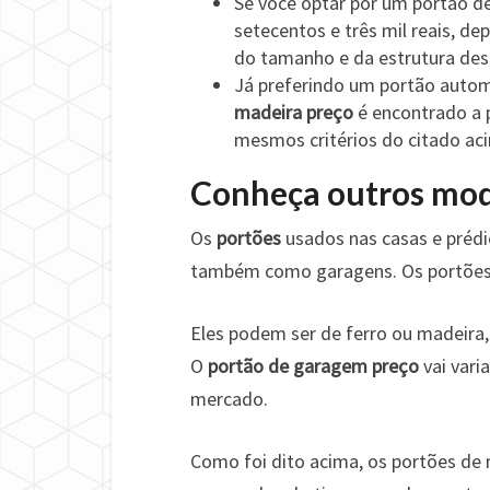
Se você optar por um portão de
setecentos e três mil reais, 
do tamanho e da estrutura des
Já preferindo um portão automá
madeira preço
é encontrado a 
mesmos critérios do citado ac
Conheça outros mod
Os
portões
usados nas casas e préd
também como garagens. Os portões 
Eles podem ser de ferro ou madeira,
O
portão de garagem preço
vai vari
mercado.
Como foi dito acima, os portões de 