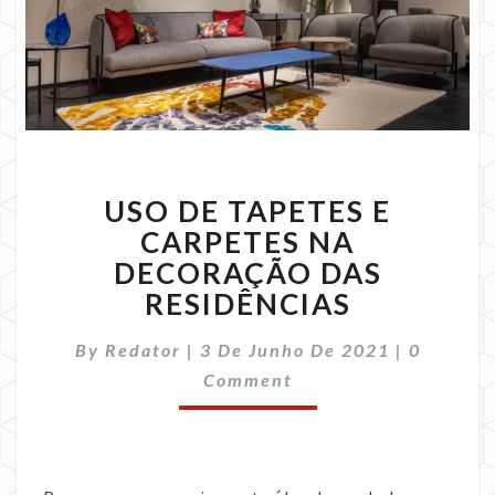
USO
USO DE TAPETES E
DE
TAPETES
CARPETES NA
E
DECORAÇÃO DAS
CARPETES
RESIDÊNCIAS
NA
DECORAÇÃO
Comment
By
Redator
|
3 De Junho De 2021
|
0
DAS
RESIDÊNCIAS
Comment