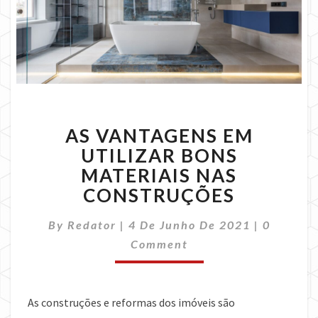
AS
AS VANTAGENS EM
VANTAGENS
EM
UTILIZAR BONS
UTILIZAR
MATERIAIS NAS
BONS
CONSTRUÇÕES
MATERIAIS
NAS
Comment
By
Redator
|
4 De Junho De 2021
|
0
CONSTRUÇÕES
Comment
As construções e reformas dos imóveis são