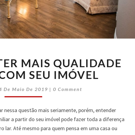
VEJA
TER MAIS QUALIDADE
COMO
TER
 COM SEU IMÓVEL
MAIS
QUALIDADE
Comments
4 De Maio De 2019
|
0 Comment
DE
VIDA
COM
ar nessa questão mais seriamente, porém, entender
SEU
liar a partir do seu imóvel pode fazer toda a diferença
IMÓVEL
ro lar. Até mesmo para quem pensa em uma casa ou